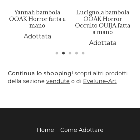
Yannah bambola
Lucignola bambola
a
OOAK Horror fatta a
OOAK Horror
mano
Occulto OUIJA fatta
a mano
Adottata
Adottata
Continua lo shopping!
scopri altri prodotti
della sezione
vendute
o di
Evelune-Art
Home
Come Adottare