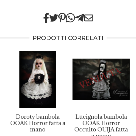
PRODOTTI CORRELATI
Doroty bambola
Lucignola bambola
a
OOAK Horror fatta a
OOAK Horror
mano
Occulto OUIJA fatta
a mano