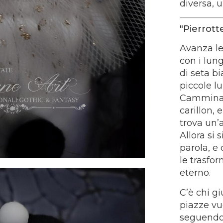
diversa, uni
"Pierrott
Avanza len
con i lung
di seta 
piccole lu
Cammina 
carillon, 
trova un’
Allora si
parola, e 
le trasfor
eterno.
C’è chi gi
piazze vu
seguendo 