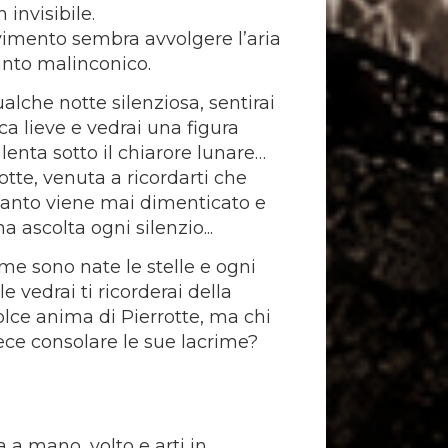
n invisibile.
imento sembra avvolgere l’aria
anto malinconico.
ualche notte silenziosa, sentirai
a lieve e vedrai una figura
lenta sotto il chiarore lunare…
otte, venuta a ricordarti che
anto viene mai dimenticato e
a ascolta ogni silenzio...
ome sono nate le stelle e ogni
le vedrai ti ricorderai della
olce anima di Pierrotte, ma chi
ece consolare le sue lacrime?
 a mano, volto e arti in