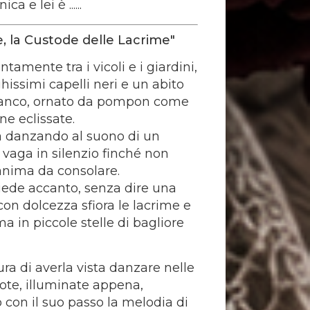
ca e lei è ......
e, la Custode delle Lacrime"
tamente tra i vicoli e i giardini,
hissimi capelli neri e un abito
bianco, ornato da pompon come
ne eclissate.
danzando al suono di un
e vaga in silenzio finché non
anima da consolare.
 siede accanto, senza dire una
con dolcezza sfiora le lacrime e
ma in piccole stelle di bagliore
ura di averla vista danzare nelle
ote, illuminate appena,
con il suo passo la melodia di