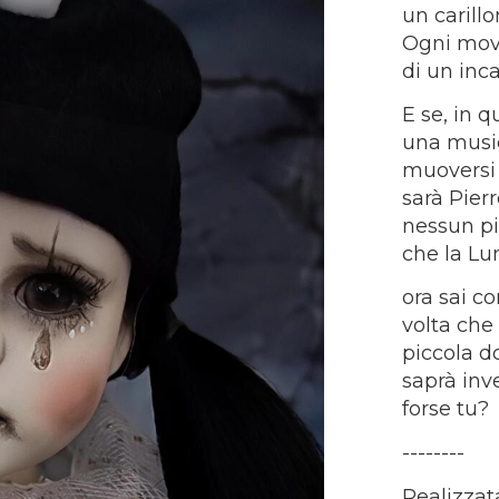
un carillo
Ogni mov
di un inc
E se, in q
una music
muoversi 
sarà Pierr
nessun pi
che la Lun
ora sai c
volta che 
piccola d
saprà inv
forse tu?
--------
Realizzata