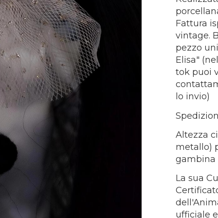
porcellana
Fattura i
vintage. 
pezzo uni
Elisa" (n
tok puoi 
contatta
lo invio)
Spedizion
Altezza ci
metallo) 
gambina a
​La sua C
Certifica
dell'Anima
ufficiale 