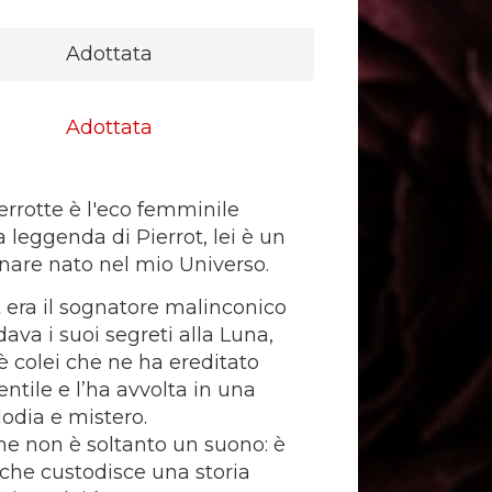
Adottata
Adottata
errotte è l'eco femminile
a leggenda di Pierrot, lei è un
lunare nato nel mio Universo.
t era il sognatore malinconico
ava i suoi segreti alla Luna,
 è colei che ne ha ereditato
ntile e l’ha avvolta in una
odia e mistero.
me non è soltanto un suono: è
o che custodisce una storia