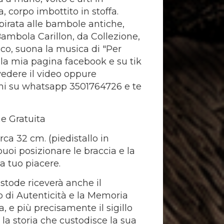
, corpo imbottito in stoffa.
spirata alle bambole antiche,
Bambola Carillon, da Collezione,
co, suona la musica di "Per
ella mia pagina facebook e su tik
vedere il video oppure
mi su whatsapp 3501764726 e te
e Gratuita
rca 32 cm. (piedistallo in
puoi posizionare le braccia e la
 tuo piacere.
ustode riceverà anche il
to di Autenticità e la Memoria
, e più precisamente il sigillo
e la storia che custodisce la sua