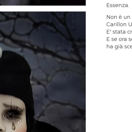
Essenza.​
Non è un
Carillon U
E' stata 
E se ora 
ha già sce