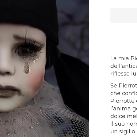
La mia Pi
dell'antic
riflesso 
Se Pierro
che confid
Pierrotte
l’anima ge
dolce mel
Il suo no
un sigill