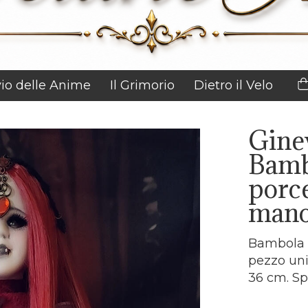
vio delle Anime
Il Grimorio
Dietro il Velo
Gine
Bamb
porce
man
Bambola a
pezzo uni
36 cm. Sp