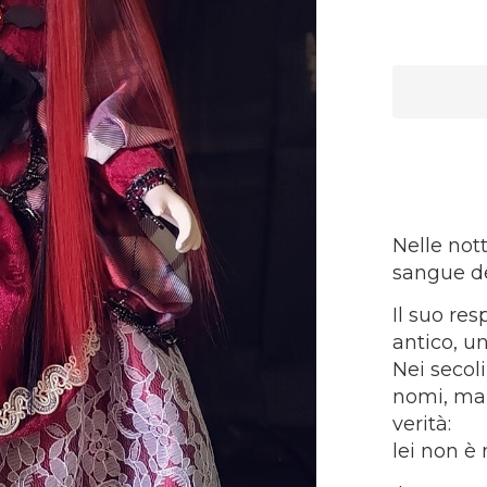
Nelle nott
sangue de
Il suo re
antico, u
Nei secol
nomi, ma 
verità:
lei non è