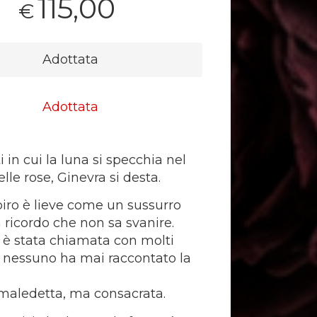
115,00
€
Adottata
Adottata
i in cui la luna si specchia nel
lle rose, Ginevra si desta.
spiro è lieve come un sussurro
n ricordo che non sa svanire.
i è stata chiamata con molti
nessuno ha mai raccontato la
 maledetta, ma consacrata.