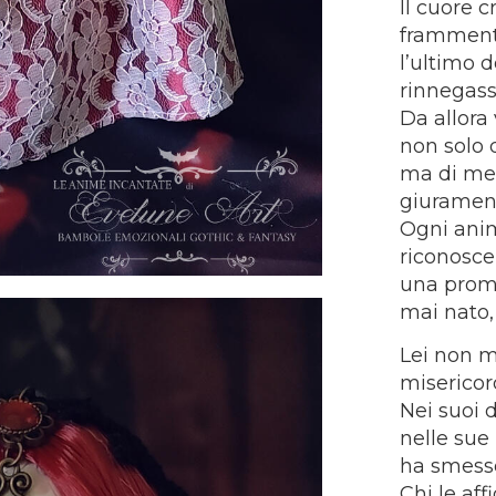
Il cuore c
frammento
l’ultimo d
rinnegass
Da allora
non solo d
ma di mem
giuramen
Ogni anim
riconosce
una prom
mai nato,
Lei non m
misericor
Nei suoi d
nelle sue 
ha smesso
Chi le aff