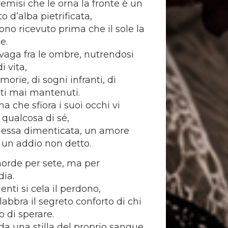
remisi che le orna la fronte è un
 d’alba pietrificata,
ono ricevuto prima che il sole la
e.
 vaga fra le ombre, nutrendosi
i vita,
orie, di sogni infranti, di
ti mai mantenuti.
a che sfiora i suoi occhi vi
 qualcosa di sé,
essa dimenticata, un amore
 un addio non detto.
orde per sete, ma per
dia.
enti si cela il perdono,
labbra il segreto conforto di chi
 di sperare.
ida una stilla del proprio sangue,