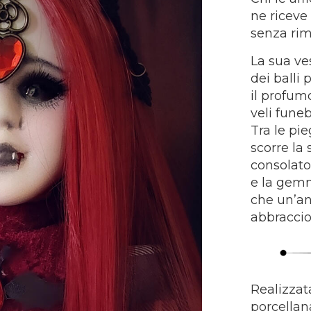
ne riceve
senza rim
La sua ve
dei balli 
il profumo
veli funeb
Tra le pie
scorre la 
consolato
e la gemm
che un’an
abbracci
Realizzata
porcellana