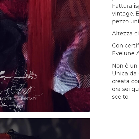
Fattura i
vintage. 
pezzo un
Altezza c
Con certif
Evelune A
Non è un
Unica da e
creata co
ora sei q
scelto.