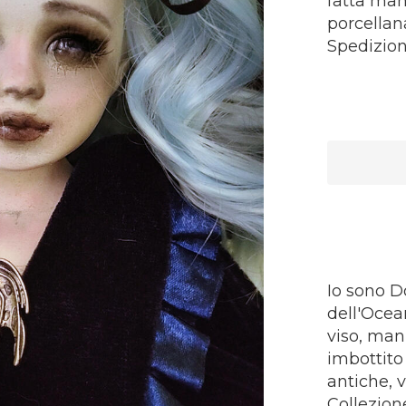
fatta man
porcellana
Spedizion
Io sono Do
dell'Ocea
viso, mani
imbottito 
antiche, 
Collezio