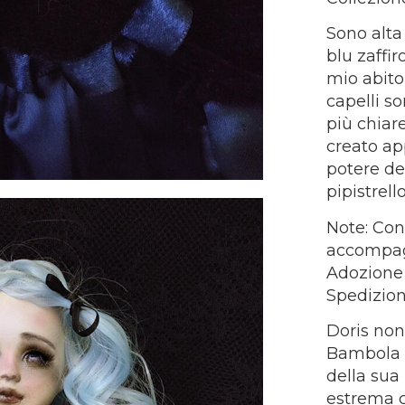
Sono alta
blu zaffir
mio abito
capelli s
più chiar
creato ap
potere de
pipistrello
Note: Con 
accompagn
Adozione e
Spedizion
Doris non
Bambola U
della sua 
estrema c