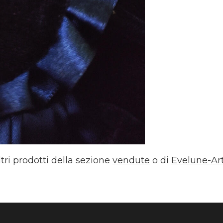
ltri prodotti della sezione
vendute
o di
Evelune-Ar