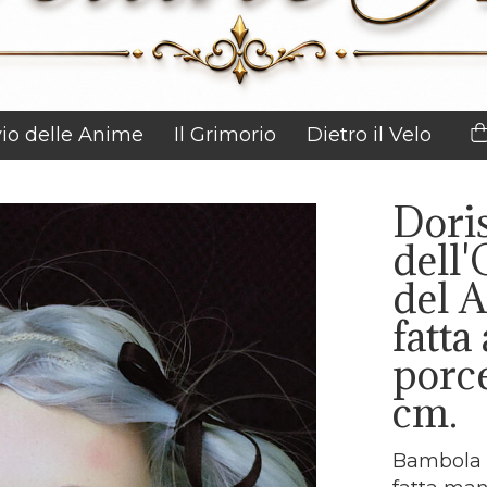
vio delle Anime
Il Grimorio
Dietro il Velo
Dori
dell'
del 
fatta
porce
cm.
Bambola s