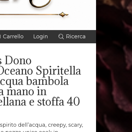
Carrello
Login
Ricerca
s Dono
Oceano Spiritella
Acqua bambola
 a mano in
llana e stoffa 40
pirito dell’acqua, creepy, scary,