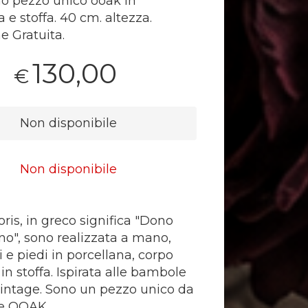
o pezzo unico ooak in
 e stoffa. 40 cm. altezza.
e Gratuita.
130,00
€
Non disponibile
Non disponibile
ris, in greco significa "Dono
no", sono realizzata a mano,
 e piedi in porcellana, corpo
in stoffa. Ispirata alle bambole
vintage. Sono un pezzo unico da
ne OOAK.