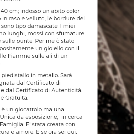
 40 cm; indosso un abito color
o in raso e velluto, le bordure del
 sono tipo damascate. I miei
ono lunghi, mossi con sfumature
e sulle punte. Per me è stato
positamente un gioiello con il
lle Fiamme sulle ali di un
.
piedistallo in metallo. Sarà
ata dal Certificato di
 dal Certificato di Autenticità.
e Gratuita.
 è un giocattolo ma una
nica da esposizione, in cerca
Famiglia. E' stata creata con
ura e amore. E se ora sei qui,