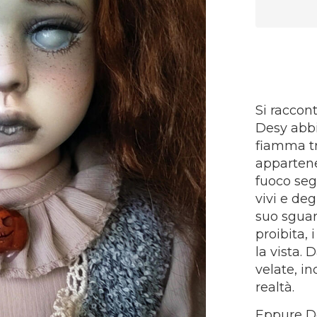
Si raccont
Desy abbi
fiamma tr
appartene
fuoco segr
vivi e deg
suo sguar
proibita,
la vista. 
velate, i
realtà.
Eppure De