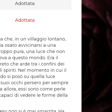
Adottata
Adottata
a che, in un villaggio lontano,
a osato avvicinarsi a una
oppo pura, una luce che non
va a questo mondo. Era il
eto che arde tra i confini dei
li spiriti. Nel momento in cui il
do si posò su quella luce
 i suoi occhi persero per sempre
Da allora, essi sono come perle
ncapaci di vedere le forme della
sy non si è mai smarrita. Ha