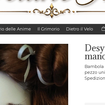
vio delle Anime
Il Grimorio
Dietro il Velo
Desy
mano
Bambola a
pezzo uni
Spedizion