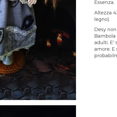
Essenza.​
Altezza 43
legno).
Desy non
Bambola U
adulti. E
amore. E 
probabilm