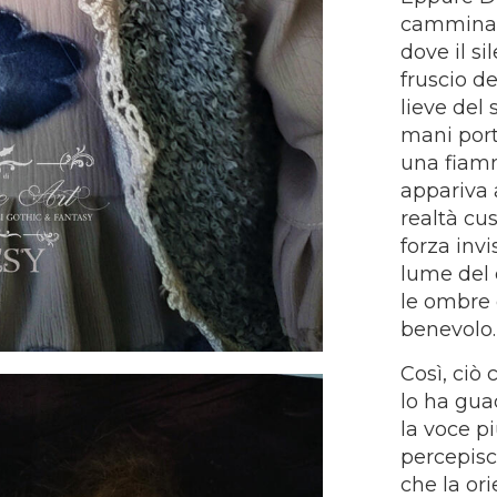
camminato
dove il si
fruscio de
lieve del 
mani port
una fiam
appariva 
realtà cu
forza invi
lume del 
le ombre 
benevolo.
Così, ciò
lo ha gua
la voce pi
percepisce
che la or