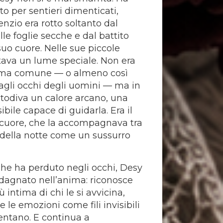
 per sentieri dimenticati,
lenzio era rotto soltanto dal
lle foglie secche e dal battito
suo cuore. Nelle sue piccole
ava un lume speciale. Non era
ma comune — o almeno così
agli occhi degli uomini — ma in
stodiva un calore arcano, una
sibile capace di guidarla. Era il
cuore, che la accompagnava tra
della notte come un sussurro
 che ha perduto negli occhi, Desy
dagnato nell’anima: riconosce
ù intima di chi le si avvicina,
 le emozioni come fili invisibili
ientano. E continua a