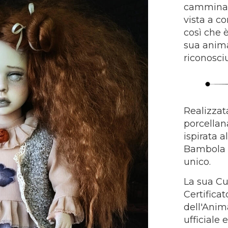
camminar
vista a co
così che è
sua anima
riconosci
Realizzata
porcellan
ispirata 
Bambola a
unico.
​La sua C
Certifica
dell'Anima
ufficiale 