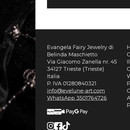
Evangela Fairy Jewelry di
Belinda Maschietto
C
Via Giacomo Zanella nr. 45
I
34127 Trieste (Trieste)
C
Italia
P. IVA 01280840321
P
info@evelune-art.com
C
WhatsApp 3501764726
A
P