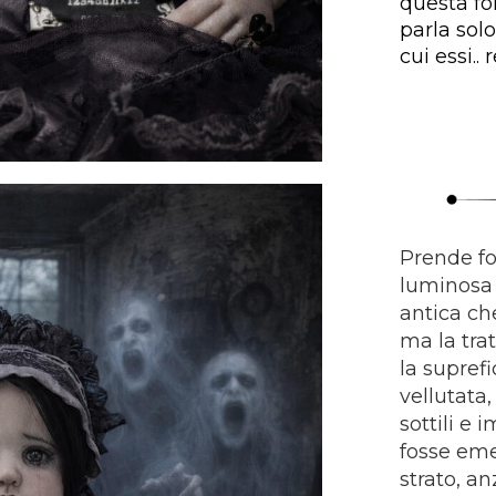
questa fo
parla solo
cui essi.. 
Prende f
luminosa 
antica che
ma la tra
la suprefi
vellutata
sottili e 
fosse eme
strato, a