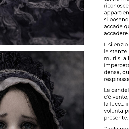
riconosce
appartiene
si posano
accade q
accadere.
Il silenzi
le stanze
muri si a
impercett
densa, qu
respirass
Le cande
c’è vento
la luce… 
volontà pr
presente.
Zaela non