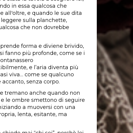
ndo in essa qualcosa che
 all'oltre, e quando le sue dita
 leggere sulla planchette,
ualcosa che non dovrebbe
o prende forma e diviene brivido,
 si fanno più profonde, come se i
llontanassero
ibilmente, e l’aria diventa più
asi viva… come se qualcuno
e accanto, senza corpo.
le tremano anche quando non
, e le ombre smettono di seguire
iniziando a muoversi con una
opria, lenta, esitante, ma
 chiede mai “chi sei”, perchè lei