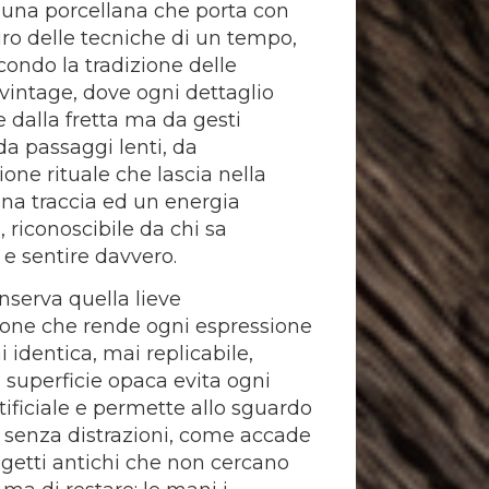
è una porcellana che porta con
piro delle tecniche di un tempo,
econdo la tradizione delle
intage, dove ogni dettaglio
 dalla fretta ma da gesti
da passaggi lenti, da
ione rituale che lascia nella
na traccia ed un energia
, riconoscibile da chi sa
 e sentire davvero.
onserva quella lieve
one che rende ogni espressione
 identica, mai replicabile,
 superficie opaca evita ogni
rtificiale e permette allo sguardo
i senza distrazioni, come accade
ggetti antichi che non cercano