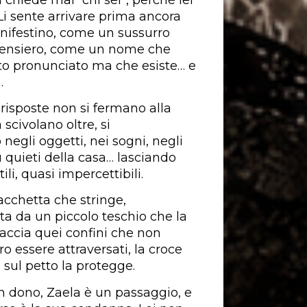
 Li sente arrivare prima ancora
nifestino, come un sussurro
 pensiero, come un nome che
to pronunciato ma che esiste… e
.
 risposte non si fermano alla
scivolano oltre, si
negli oggetti, nei sogni, negli
ù quieti della casa… lasciando
tili, quasi impercettibili.
cchetta che stringe,
a da un piccolo teschio che la
raccia quei confini che non
o essere attraversati, la croce
 sul petto la protegge.
n dono, Zaela è un passaggio, e