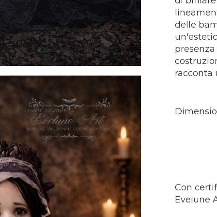
di brillar
lineament
delle ba
un'esteti
presenza 
costruzio
racconta 
Dimension
testa 
Con certif
Evelune A