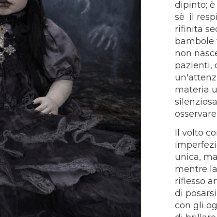
dipinto; 
sè il res
rifinita s
bambole v
non nasce
pazienti, 
un'attenz
materia u
silenziosa
osservare
Il volto c
imperfezi
unica, mai
mentre la
riflesso a
di posars
con gli o