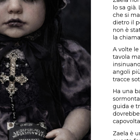
lo sa già.
che si ma
dietro il
non è sta
la chiama
A volte le
tavola ma 
insinuano 
angoli pi
tracce sot
Ha una ba
sormontat
guida e t
dovrebber
capovolta
Zaela è u