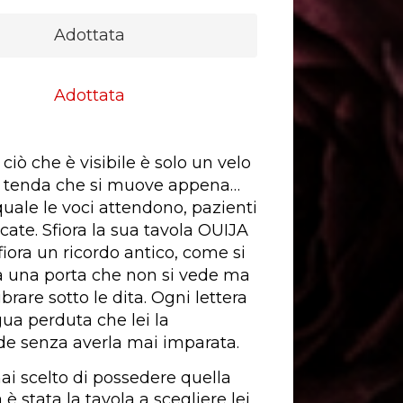
Adottata
Adottata
ciò che è visibile è solo un velo
a tenda che si muove appena…
quale le voci attendono, pazienti
cate. Sfiora la sua tavola OUIJA
fiora un ricordo antico, come si
 una porta che non si vede ma
ibrare sotto le dita. Ogni lettera
gua perduta che lei la
e senza averla mai imparata.
i scelto di possedere quella
è stata la tavola a scegliere lei,