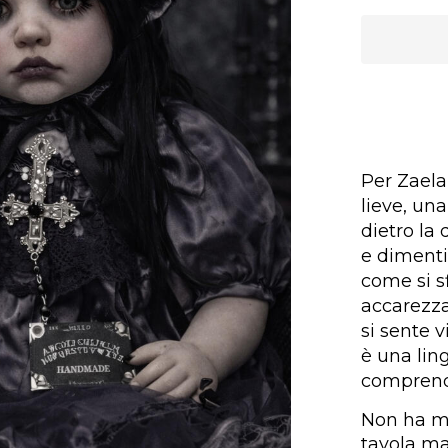
Per Zaela 
lieve, un
dietro la 
e dimenti
come si s
accarezza
si sente v
è una lin
comprend
Non ha ma
tavola ma 