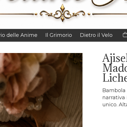
vio delle Anime
Il Grimorio
Dietro il Velo
Ajise
Mado
Lich
Bambola e
narrativa 
unico. Al