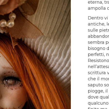
eterna, t
ampolla d
Dentro vi
antiche, l
sulle piet
abbandona
sembra p
bisogno d
perfetti, 
Resistono 
nell’attes
scrittura 
che il mo
saputo so
piogge, il
dove qua
qualcuno 