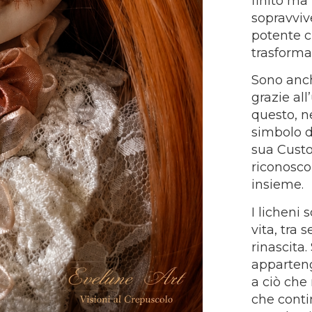
finito ma
sopravviv
potente c
trasforma
Sono anch
grazie all
questo, n
simbolo d
sua Custo
riconosco
insieme.
I licheni 
vita, tra 
rinascita
apparteng
a ciò che 
che cont