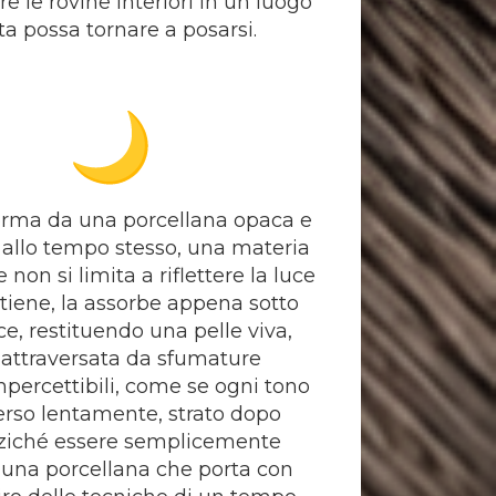
e le rovine interiori in un luogo
ta possa tornare a posarsi.
orma da una porcellana opaca e
allo tempo stesso, una materia
 non si limita a riflettere la luce
ttiene, la assorbe appena sotto
ce, restituendo una pelle viva,
, attraversata da sfumature
impercettibili, come se ogni tono
rso lentamente, strato dopo
nziché essere semplicemente
è una porcellana che porta con