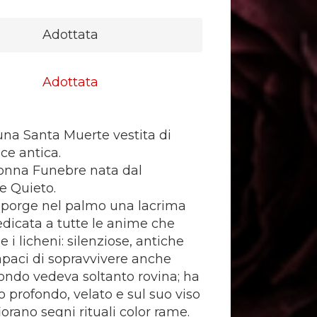
Adottata
Adottata
 una Santa Muerte vestita di
uce antica.
nna Funebre nata dal
e Quieto.
 porge nel palmo una lacrima
edicata a tutte le anime che
i licheni: silenziose, antiche
apaci di sopravvivere anche
ondo vedeva soltanto rovina; ha
o profondo, velato e sul suo viso
iorano segni rituali color rame.