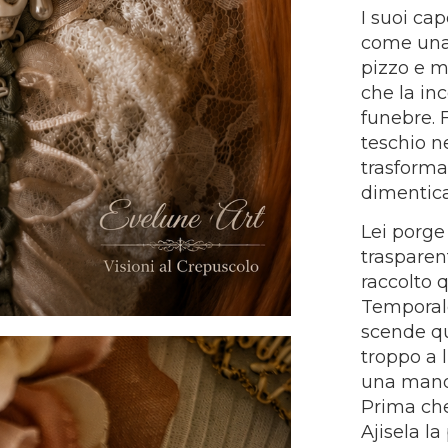
I suoi ca
come una 
pizzo e m
che la in
funebre. F
teschio n
trasforma
dimenticat
Lei porge
trasparen
raccolto q
Temporale
scende q
troppo a l
una mano 
Prima che
Ajisela la