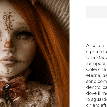
Ajisela è
cipria e l
Una Mado
Temporal
Colei che
eterna, d
sono come 
dentro, c
dove il m
lo sguard
chiaro aff