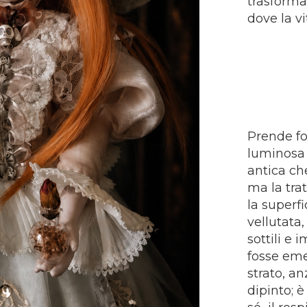
trasformar
dove la vi
Prende f
luminosa 
antica che
ma la tra
la superfi
vellutata
sottili e 
fosse eme
strato, a
dipinto; 