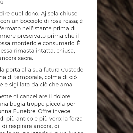
ù.
dire quel dono, Ajisela chiuse
 con un bocciolo di rosa rossa; è
fermato nell’istante prima di
È amore preservato prima che il
ssa morderlo e consumarlo. È
ssa rimasta intatta, chiusa,
ancora sacra.
ela porta alla sua futura Custode
ma di temporale, colma di ciò
e e sigillata da ciò che ama.
tte di cancellare il dolore.
na bugia troppo piccola per
nna Funebre. Offre invece
i più antico e più vero: la forza
, di respirare ancora, di