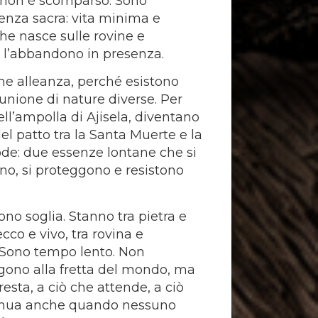
 non è scomparso. Sono
enza sacra: vita minima e
he nasce sulle rovine e
 l’abbandono in presenza.
e alleanza, perché esistono
’unione di nature diverse. Per
ell’ampolla di Ajisela, diventano
el patto tra la Santa Muerte e la
de: due essenze lontane che si
no, si proteggono e resistono
sono soglia. Stanno tra pietra e
secco e vivo, tra rovina e
. Sono tempo lento. Non
ono alla fretta del mondo, ma
resta, a ciò che attende, a ciò
inua anche quando nessuno