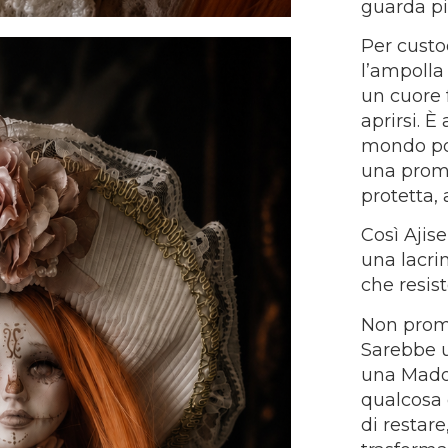
guarda pi
Per custo
l’ampolla
un cuore 
aprirsi. 
mondo po
una prome
protetta, 
Così Ajis
una lacri
che resist
Non prome
Sarebbe u
una Mado
qualcosa d
di restare