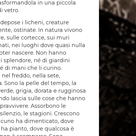
rasformandola in una piccola
i vetro.
 depose i licheni, creature
ente, ostinate. In natura vivono
re, sulle cortecce, sui muri
ti, nei luoghi dove quasi nulla
oter nascere. Non hanno
i splendore, né di giardini
né di mani che li curino.
nel freddo, nella sete,
a. Sono la pelle del tempo, la
verde, grigia, dorata e rugginosa
ndo lascia sulle cose che hanno
pravvivere. Assorbono le
 silenzio, le stagioni. Crescono
lcuno ha dimenticato, dove
ha pianto, dove qualcosa è